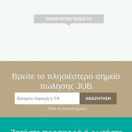
SHOW MORE RESULTS
Βρείτε το πλησιέστερο σημείο
πώλησης JUB
›
Όλα τα καταστήματα