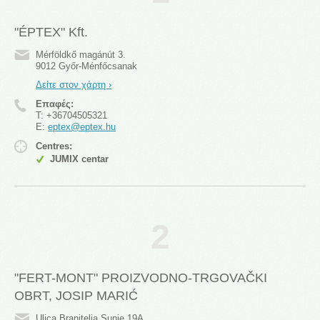
"ÉPTEX" Kft.
Mérföldkő magánút 3.
9012 Győr-Ménfőcsanak
Δείτε στον χάρτη ›
Επαφές:
T:
+36704505321
E:
eptex@eptex.hu
Centres:
JUMIX centar
2
"FERT-MONT" PROIZVODNO-TRGOVAČKI
OBRT, JOSIP MARIĆ
Ulica Branitelja Sunje 19A