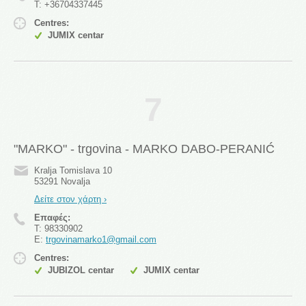
T:
+36704337445
Centres:
JUMIX centar
7
"MARKO" - trgovina - MARKO DABO-PERANIĆ
Kralja Tomislava 10
53291 Novalja
Δείτε στον χάρτη ›
Επαφές:
T:
98330902
E:
trgovinamarko1@gmail.com
Centres:
JUBIZOL centar
JUMIX centar