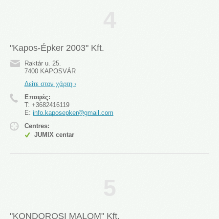
4
"Kapos-Épker 2003" Kft.
Raktár u. 25.
7400 KAPOSVÁR
Δείτε στον χάρτη ›
Επαφές:
T:
+3682416119
E:
info.kaposepker@gmail.com
Centres:
JUMIX centar
5
"KONDOROSI MALOM" Kft.