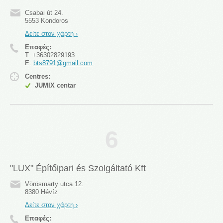
Csabai út 24.
5553 Kondoros
Δείτε στον χάρτη ›
Επαφές:
T:
+36302829193
E:
bts8791@gmail.com
Centres:
JUMIX centar
6
"LUX" Építőipari és Szolgáltató Kft
Vörösmarty utca 12.
8380 Hévíz
Δείτε στον χάρτη ›
Επαφές: