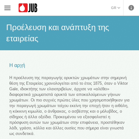
›
›
Εταιρεία
Προέλευση και ανάπτυξη της εταιρείας
GR
ENGLISH (ENGLISH)
Προέλευση και ανάπτυξη της
εταιρείας
Η αρχή
Η προέλευση της παραγωγής ορυκτών χρωμάτων στην σημερινή
θέση της Εταιρείας χρονολογείται από το έτος 1875, όταν ο Viktor
Gale, ιδιοκτήτης των ελαιοτριβείων, άρχισε να «αλέθει»
διαφορετικά χρωματιστά ορυκτά των αποκαλούμενων γήινων
χρωμάτων. Οι πιο συχνές πρώτες ύλες που χρησιμοποιήθηκαν για
την παραγωγή χρωμάτων τοίχου εκείνη την εποχή ήταν η αιθάλη,
η κόκκινη κιμωλία, ο άνθρακας, ο ασβέστης και ο μόλυβδος, ο
σίδηρος ή άλλα οξείδια. Προκειμένου να εξασφαλιστεί η
πρόσφυση αυτών των χρωμάτων στην επιφάνεια, προστέθηκαν
λάδι, γράσο, κόλλα και άλλες ουσίες που σήμερα είναι γνωστά
ως συνδετικά.