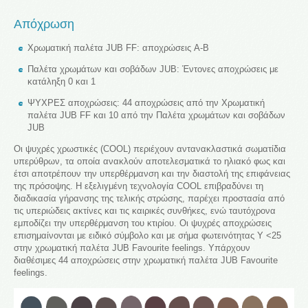
Απόχρωση
Χρωματική παλέτα JUB FF: αποχρώσεις A-B
Παλέτα χρωμάτων και σοβάδων JUB: Έντονες αποχρώσεις με
κατάληξη 0 και 1
ΨΥΧΡΕΣ αποχρώσεις: 44 αποχρώσεις από την Χρωματική
παλέτα JUB FF και 10 από την Παλέτα χρωμάτων και σοβάδων
JUB
Οι ψυχρές χρωστικές (COOL) περιέχουν αντανακλαστικά σωματίδια
υπερύθρων, τα οποία ανακλούν αποτελεσματικά το ηλιακό φως και
έτσι αποτρέπουν την υπερθέρμανση και την διαστολή της επιφάνειας
της πρόσοψης. Η εξελιγμένη τεχνολογία COOL επιβραδύνει τη
διαδικασία γήρανσης της τελικής στρώσης, παρέχει προστασία από
τις υπεριώδεις ακτίνες και τις καιρικές συνθήκες, ενώ ταυτόχρονα
εμποδίζει την υπερθέρμανση του κτιρίου. Οι ψυχρές αποχρώσεις
επισημαίνονται με ειδικό σύμβολο και με σήμα φωτεινότητας Y <25
στην χρωματική παλέτα JUB Favourite feelings. Υπάρχουν
διαθέσιμες 44 αποχρώσεις στην χρωματική παλέτα JUB Favourite
feelings.