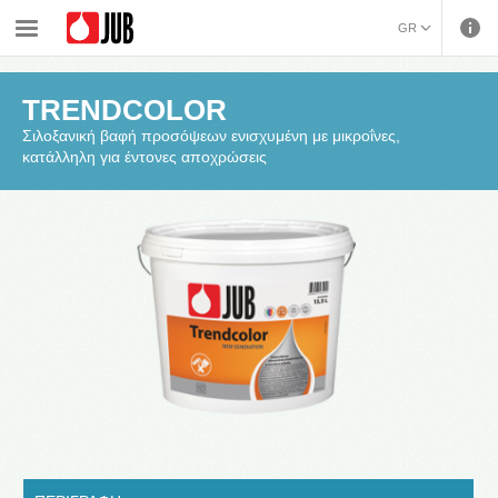
›
›
›
Εξωτερική θερμομόνωση (ETICS) & Λύσεις εξοικονόμησης ενέργειας
Βαφές προσόψεων
GR
TRENDCOLOR
ENGLISH (ENGLISH)
TRENDCOLOR
Σιλοξανική βαφή προσόψεων ενισχυμένη με μικροΐνες,
κατάλληλη για έντονες αποχρώσεις