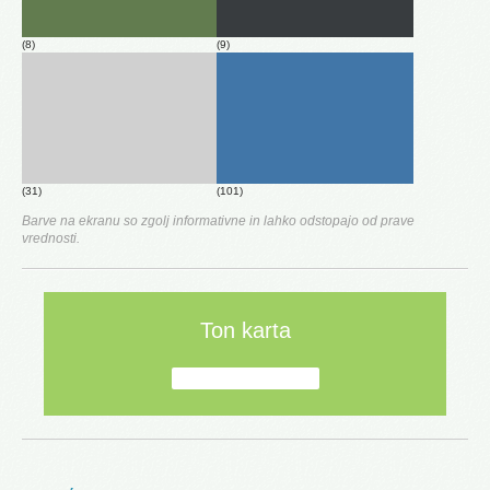
(8)
(9)
(31)
(101)
Barve na ekranu so zgolj informativne in lahko odstopajo od prave
vrednosti.
Ton karta